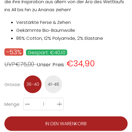
die ihre Inspiration aus allem von der Ära des Wettlaufs
ins All bis hin zu Ananas ziehen!
Verstärkte Ferse & Zehen
Gekämmte Bio-Baumwolle
86% Cotton, 12% Polyamide, 2% Elastane
-53%
Gespart: €40,10
€34,90
UVP€75,00
Unser Preis
36-40
41-46
Grösse
:
Menge
:
IN DEN WARENKORB