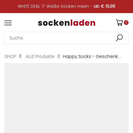
WHITE DEAL 🤍 Weiße Socken mixen -
ab € 15,98
0
Happy Socks - Geschenkbox...
SHOP
ALLE Produkte