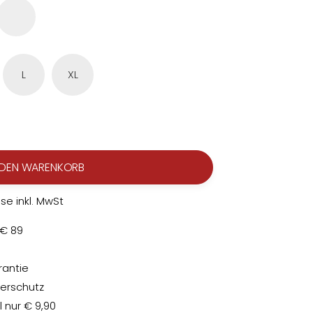
L
XL
 DEN WARENKORB
ise inkl. MwSt
 € 89
rantie
ferschutz
 nur € 9,90