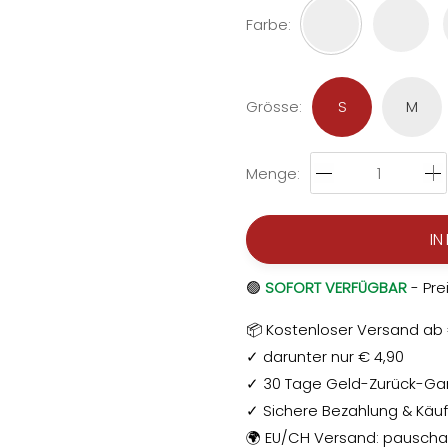
Farbe
:
S
M
Grösse
:
Menge
:
IN
🟢
SOFORT VERFÜGBAR
- Pre
📦 Kostenloser Versand ab
✓ darunter nur € 4,90
✓ 30 Tage Geld-Zurück-Ga
✓ Sichere Bezahlung & Käu
🌍 EU/CH Versand: pauschal