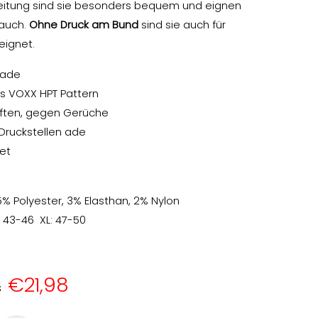
eitung sind sie besonders bequem und eignen
rauch.
Ohne Druck am Bund
sind sie auch für
eignet.
Wade
s VOXX HPT Pattern
aften, gegen Gerüche
Druckstellen ade
et
% Polyester, 3% Elasthan, 2% Nylon
 43-46 XL: 47-50
€21,98
s