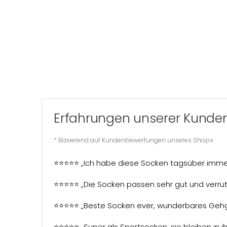
Erfahrungen unserer Kunde
* Basierend auf Kundenbewertungen unseres Shops
⭐⭐⭐⭐⭐ „Ich habe diese Socken tagsüber immer 
⭐⭐⭐⭐⭐ „Die Socken passen sehr gut und verruts
⭐⭐⭐⭐⭐ „Beste Socken ever, wunderbares Gehg
⭐⭐⭐⭐⭐ „Super als Sportsocken, sie bleiben in 