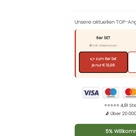
Unsere aktuellen TOP-A
6er SET
🎁 inkl. Wäschenetz
👉 zum 6er Set
je nur € 19,98
⭐⭐⭐⭐⭐ 4,81 St
🧦 Über 20.0
5% Willkom