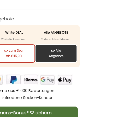
ngebote
White DEAL
Alle ANGEBOTE
Weiße Socken mixen
Vorteils-Sets entdecken
👉 zum Deal
👉 Alle
ab € 15,98
Angebote
erne aus +1.000 Bewertungen
00 zufriedene Socken-Kunden
mens-Bonus* 🤍 sichern