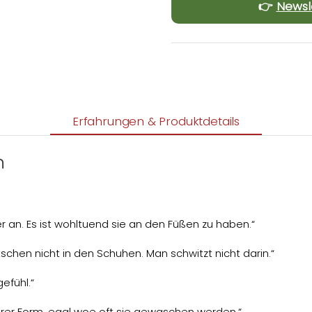
👉
Newsl
Erfahrungen & Produktdetails
n
an. Es ist wohltuend sie an den Füßen zu haben.“
chen nicht in den Schuhen. Man schwitzt nicht darin.“
efühl.“
ihrer Form, egal woe oft sie gewaschen werden.“