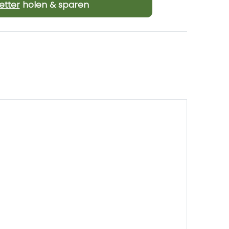
Γ
etter
holen & sparen