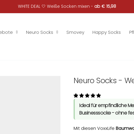
WHITE DEAL 🤍 Weiße Socken mixen -
ab € 15,98
ebote
Neuro Socks
Smovey
Happy Socks
Pf
Neuro Socks - W
Ideal für empfindliche M
Businesssocke - ohne fe
Mit diesen VoxxLife
Baumwol