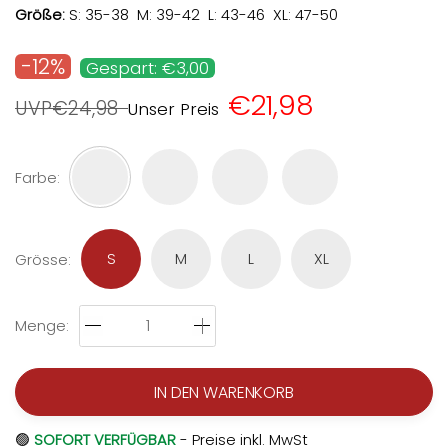
Größe:
S: 35-38 M: 39-42 L: 43-46 XL: 47-50
-12%
Gespart: €3,00
€21,98
UVP€24,98
Unser Preis
Farbe
:
S
M
L
XL
Grösse
:
Menge
:
IN DEN WARENKORB
🟢
SOFORT VERFÜGBAR
- Preise inkl. MwSt