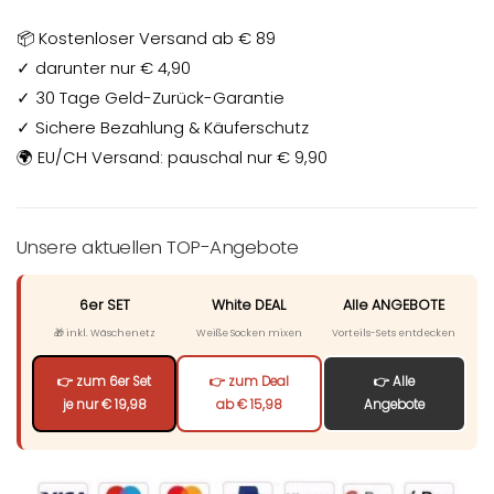
📦 Kostenloser Versand ab € 89
✓ darunter nur € 4,90
✓ 30 Tage Geld-Zurück-Garantie
✓ Sichere Bezahlung & Käuferschutz
🌍 EU/CH Versand: pauschal nur € 9,90
Unsere aktuellen TOP-Angebote
6er SET
White DEAL
Alle ANGEBOTE
🎁 inkl. Wäschenetz
Weiße Socken mixen
Vorteils-Sets entdecken
👉 zum 6er Set
👉 zum Deal
👉 Alle
je nur € 19,98
ab € 15,98
Angebote