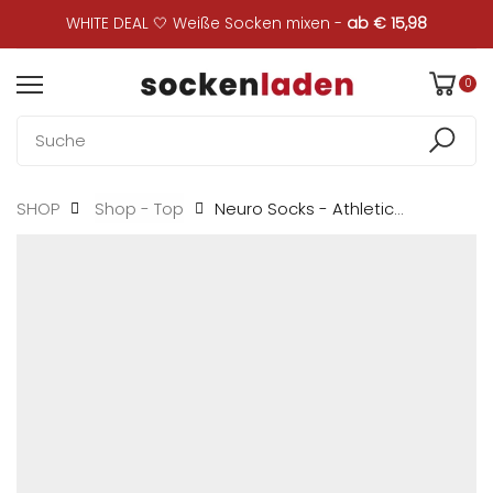
WHITE DEAL 🤍 Weiße Socken mixen -
ab € 15,98
0
Neuro Socks - Athletic...
SHOP
Shop - Top