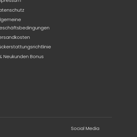
mpressum
atenschutz
llgemeine
eschäftsbedingungen
ersandkosten
ückerstattungsrichtlinie
% Neukunden Bonus
Social Media