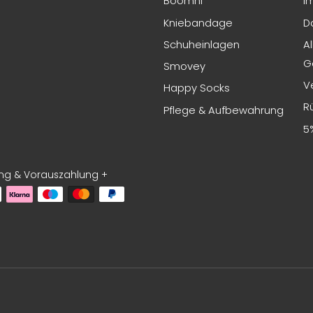
Boomhi
I
Kniebandage
D
Schuheinlagen
A
G
Smovey
V
Happy Socks
R
Pflege & Aufbewahrung
5
ng & Vorauszahlung +