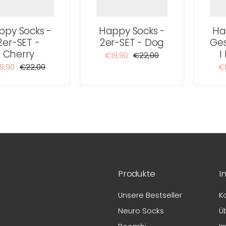
ppy Socks -
Happy Socks -
Ha
2er-SET -
2er-SET - Dog
Ge
Cherry
I
€19,90
€22,00
9,90
€22,00
€
Produkte
I
Unsere Bestseller
K
Neuro Socks
Ü