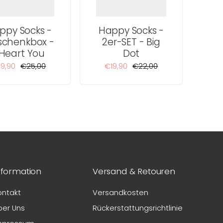
Γ
ppy Socks -
Happy Socks -
schenkbox -
2er-SET - Big
 Heart You
Dot
19,90
€25,00
€19,90
€22,00
nformation
Versand & Retouren
ontakt
Versandkosten
ber Uns
Rückerstattungsrichtlinie