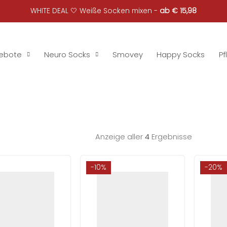
WHITE DEAL 🤍 Weiße Socken mixen -
ab € 15,98
ebote
Neuro Socks
Smovey
Happy Socks
Pf
Anzeige aller
4
Ergebnisse
-10%
-20%