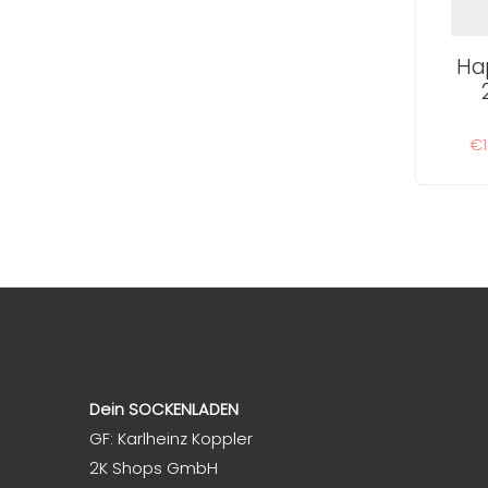
Ha
€1
Dein SOCKENLADEN
GF: Karlheinz Koppler
2K Shops GmbH