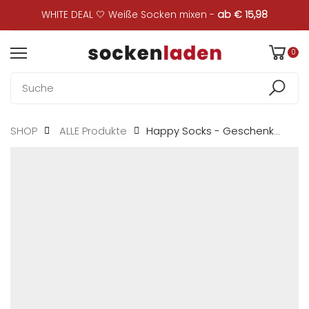
WHITE DEAL 🤍 Weiße Socken mixen -
ab € 15,98
0
Happy Socks - Geschenkbox...
SHOP
ALLE Produkte