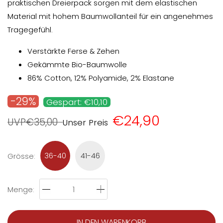
praktischen Dreierpack sorgen mit dem elastischen
Material mit hohem Baumwollanteil für ein angenehmes
Tragegefühl.
Verstärkte Ferse & Zehen
Gekämmte Bio-Baumwolle
86% Cotton, 12% Polyamide, 2% Elastane
-29%
Gespart: €10,10
€24,90
UVP€35,00
Unser Preis
36-40
41-46
Grösse
:
Menge
:
IN DEN WARENKORB